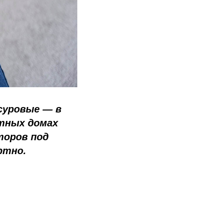
 суровые — в
стных домах
торов под
ртно.