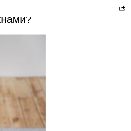
му в
кнами?