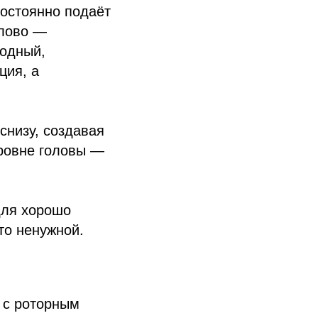
постоянно подаёт
слово —
лодный,
ция, а
снизу, создавая
уровне головы —
для хорошо
то ненужной.
 с роторным