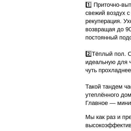
1️⃣ Приточно-вы
свежий воздух с
рекуперация. У
возвращая до 90
постоянный подо
2️⃣Тёплый пол. 
идеальную для ч
чуть прохладнее
Такой тандем ча
утеплённого дом
Главное — мини
Мы как раз и п
высокоэффектив